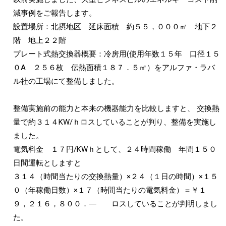
減事例をご報告します。
設置場所：北摂地区 延床面積 約５５，０００㎡ 地下２
階 地上２２階
プレート式熱交換器概要：冷房用(使用年数１５年 口径１５
０A ２５６枚 伝熱面積１８７．５㎡）をアルファ・ラバ
ル社の工場にて整備しました。
整備実施前の能力と本来の機器能力を比較しますと、 交換熱
量で約３１４KW/ｈロスしていることが判り、整備を実施し
ました。
電気料金 １７円/KWｈとして、２４時間稼働 年間１５０
日間運転としますと
３１４（時間当たりの交換熱量）×２４（１日の時間）×１５
０（年稼働日数）×１７（時間当たりの電気料金）＝￥１
９，２１６，８００．― ロスしていることが判明しまし
た。