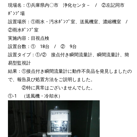
現場名：①兵庫県内〇市 浄化センタ－ / ②左記同市
ﾎﾟﾝﾌﾟ場
設置場所：①雨水・汚水ﾎﾟﾝﾌﾟ室、送風機室、濃縮機室 /
②雨水ﾎﾟﾝﾌﾟ室
実施内容：目視点検
設置台数：① 18台 / ② 9台
設置タイプ：①/② 接点付き瞬間流量計、瞬間流量計、簡
易型監視計
結果：①接点付き瞬間流量計に動作不良品を発見しましたの
で、報告及び処置方法をご説明しました。
②特に異常はございませんでした。
①-1 （送風機・冷却水）