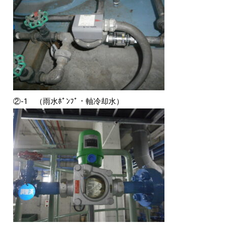
②-1 （雨水ﾎﾟﾝﾌﾟ・軸冷却水）