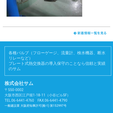
各種バルブ（フローゲージ、流量計、検水機器、断水
リレーなど）
プレート式熱交換器の導入保守のことなら信頼と実績
のサム
株式会社サム
〒550-0002
大阪市西区江戸堀1-18-11（小谷ビル5F）
TEL.06-6441-4760 FAX.06-6441-4790
一般建設業 大阪府知事許可(般-1) 第152997号