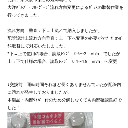
大洋ﾊﾞﾙﾌﾞ・ﾌﾛｰｹﾞｰｼﾞ流れ方向変更によるｶﾞﾗｽの取替作業を
行ってきました。
流れ方向 垂直：下→上流れで納入しましたが、
配管設計上流れ方向垂直：上→下へ変更の必要がでたためｶﾞ
ﾗｽ取替にて対応いたしました。
*下→上で使用の場合、読取ﾚﾝｼﾞ 0.6～2 ㎥/h でしたが
上→下で仕様の場合、読取ﾚﾝｼﾞ 0.4～1.8 ㎥/h へ変更
↓交換前 運転時間それほど長くありませんでいたが配管内
に汚れが発生しておりましたが、
本製品・内部ﾜｲﾊﾟｰ付のため分解しなくても内部確認良好で
した！